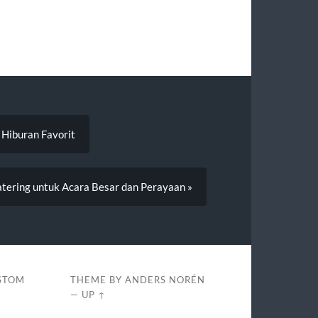
 Hiburan Favorit
ering untuk Acara Besar dan Perayaan »
USTOM
THEME BY
ANDERS NORÉN
—
UP ↑