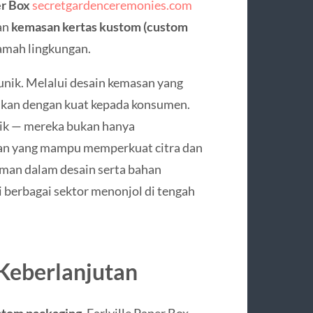
er Box
secretgardenceremonies.com
an
kemasan kertas kustom (custom
ramah lingkungan.
 unik. Melalui desain kemasan yang
aikan dengan kuat kepada konsumen.
aik — mereka bukan hanya
an yang mampu memperkuat citra dan
aman dalam desain serta bahan
i berbagai sektor menonjol di tengah
 Keberlanjutan