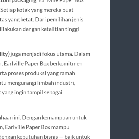
stom packaging
, Earlville Paper Box
 Setiap kotak yang mereka buat
as yang ketat. Dari pemilihan jenis
dilakukan dengan ketelitian tinggi
ity)
juga menjadi fokus utama. Dalam
n, Earlville Paper Box berkomitmen
rta proses produksi yang ramah
tu mengurangi limbah industri,
 yang ingin tampil sebagai
sahaan ini. Dengan kemampuan untuk
n, Earlville Paper Box mampu
dengan kebutuhan bisnis — baik untuk