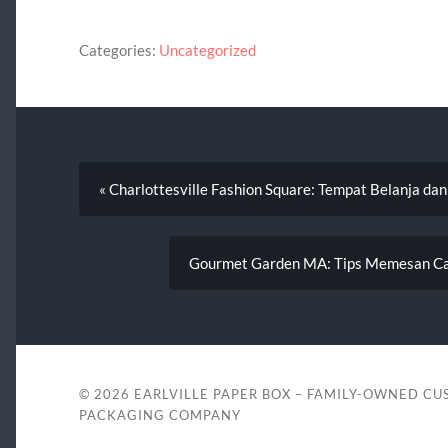
Categories:
Uncategorized
« Charlottesville Fashion Square: Tempat Belanja dan
Gourmet Garden MA: Tips Memesan Cat
© 2026
EARLVILLE PAPER BOX – FAMILY-OWNED C
PACKAGING COMPANY