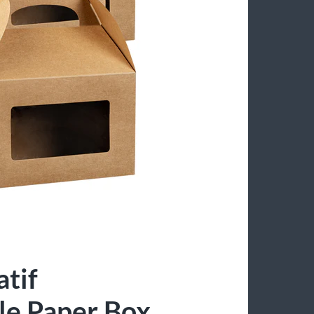
atif
le Paper Box