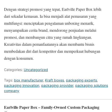
Dengan strategi promosi yang tepat, Earlville Paper Box lebih
dari sekadar kemasan. Ia bisa menjadi alat pemasaran yang
multifungsi: menciptakan pengalaman unboxing menarik,
menyampaikan cerita brand, mendorong penjualan melalui
promosi, dan membangun citra yang ramah lingkungan.
Kreativitas dalam pemanfaatannya akan membantu bisnis
membedakan diri dari kompetitor dan memperkuat hubungan
dengan konsumen.
Categories:
Uncategorized
Tags:
box manufacturer
,
Kraft boxes
,
packaging experts
,
packaging innovation
,
packaging provider
,
packaging solutions
company
Earlville Paper Box – Family-Owned Custom Packaging